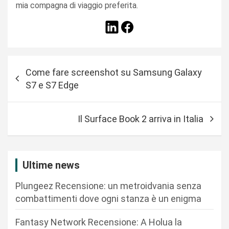
mia compagna di viaggio preferita.
N
Come fare screenshot su Samsung Galaxy
a
S7 e S7 Edge
v
i
Il Surface Book 2 arriva in Italia
g
a
z
Ultime news
i
Plungeez Recensione: un metroidvania senza
o
combattimenti dove ogni stanza è un enigma
n
Fantasy Network Recensione: A Holua la
e