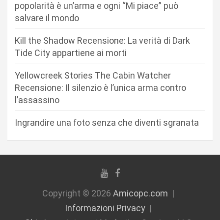
popolarità è un’arma e ogni “Mi piace” può
a
salvare il mondo
r
Kill the Shadow Recensione: La verità di Dark
t
Tide City appartiene ai morti
i
c
Yellowcreek Stories The Cabin Watcher
Recensione: Il silenzio è l’unica arma contro
o
l’assassino
l
i
Ingrandire una foto senza che diventi sgranata
Copyright © 2026
Amicopc.com
Informazioni Privacy