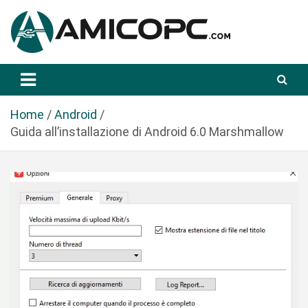
S
a
l
t
Novità Tecnologiche: Guide e News
Amicopc.com
a
a
l
Home
Android
c
Guida all’installazione di Android 6.0 Marshmallow
o
n
t
e
n
u
t
o