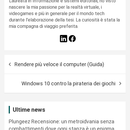
Laureata in Informazione e sistemi editoriali, ho visto
nascere la mia passione per la realtà virtuale, i
videogames e più in generale per il mondo tech
durante l'elaborazione della tesi. La curiosità è stata la
mia compagna di viaggio preferita.
N
Rendere più veloce il computer (Guida)
a
v
Windows 10 contro la pirateria dei giochi
i
g
a
Ultime news
z
Plungeez Recensione: un metroidvania senza
i
combattimenti dove ogni stanza è un enigma