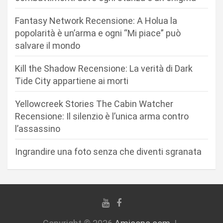
o
n
Fantasy Network Recensione: A Holua la
popolarità è un’arma e ogni “Mi piace” può
e
salvare il mondo
a
r
Kill the Shadow Recensione: La verità di Dark
Tide City appartiene ai morti
t
i
Yellowcreek Stories The Cabin Watcher
c
Recensione: Il silenzio è l’unica arma contro
l’assassino
o
l
Ingrandire una foto senza che diventi sgranata
i