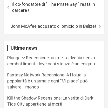
N
Il co-fondatore di ” The Pirate Bay ” resta in
a
carcere !
v
i
John McAfee accusato di omicidio in Belize!
g
a
z
Ultime news
i
Plungeez Recensione: un metroidvania senza
o
combattimenti dove ogni stanza è un enigma
n
Fantasy Network Recensione: A Holua la
e
popolarità è un’arma e ogni “Mi piace” può
a
salvare il mondo
r
Kill the Shadow Recensione: La verità di Dark
t
Tide City appartiene ai morti