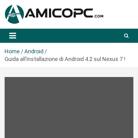
S
a
l
t
Novità Tecnologiche: Guide e News
Amicopc.com
a
a
l
Home
Android
c
Guida all’installazione di Android 4.2 sul Nexus 7 !
o
n
t
e
n
u
t
o