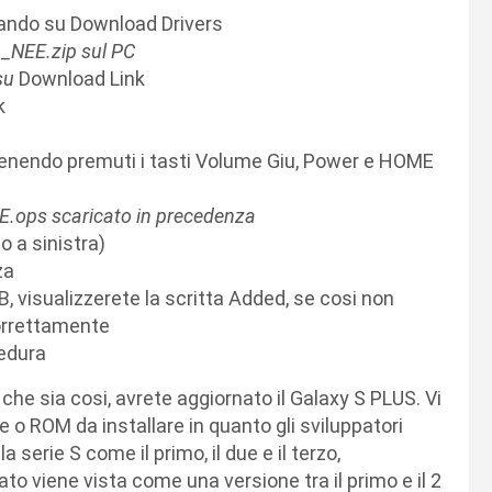
ccando su Download Drivers
_NEE.zip sul PC
 su
Download Link
k
enendo premuti i tasti Volume Giu, Power e HOME
esVE.ops scaricato in precedenza
o a sinistra)
za
 visualizzerete la scritta Added, se cosi non
correttamente
cedura
he sia cosi, avrete aggiornato il Galaxy S PLUS. Vi
 o ROM da installare in quanto gli sviluppatori
 serie S come il primo, il due e il terzo,
o viene vista come una versione tra il primo e il 2