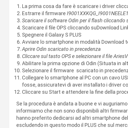
La prima cosa da fare è scaricare i driver cli
Estrarre il firmware
I9001XXKQG_I9001NEELE1
Scaricare il software Odin per il flash cliccando
Scaricare il file OPS cliccando suDownload Lin
Spegnere il Galaxy S PLUS
Avviare lo smartphone in modalità Download t
Aprire Odin scaricato in precedenza
Cliccare sul tasto OPS e selezionare il file Ari
Abilitare la prima opzione di Odin (Situata in alt
Selezionare il firmware scaricato in preceden
Collegare lo smartphone al PC con un cavo USB,
fosse, assicuratevi di aver installato i driver 
Cliccare su Start e attendere la fine della pro
Se la procedura è andata a buone e vi auguriamo c
informiamo che non sono disponibili altri firmware
hanno preferito dedicarsi ad altri smartphone della
escludendo in questo modo il PLUS che sul mercat