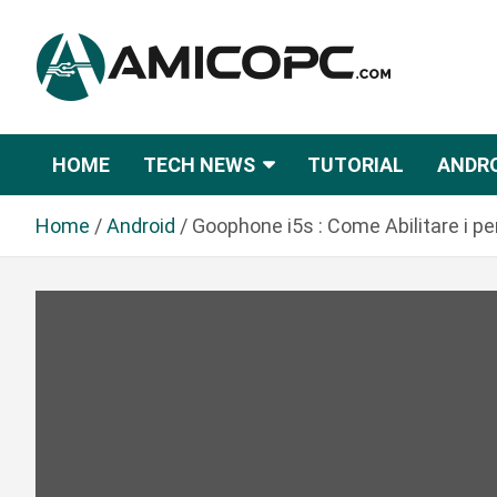
S
a
l
t
Novità Tecnologiche: Guide e News
Amicopc.com
a
a
HOME
TECH NEWS
TUTORIAL
ANDR
l
c
Home
Android
Goophone i5s : Come Abilitare i p
o
n
t
e
n
u
t
o