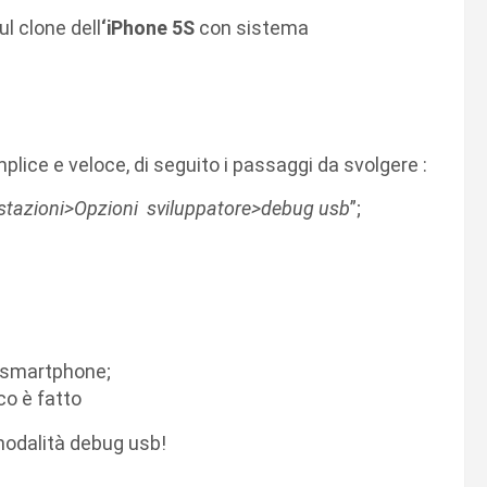
l clone dell
‘iPhone 5S
con sistema
plice e veloce, di seguito i passaggi da svolgere :
tazioni>Opzioni sviluppatore>debug usb
”;
lo smartphone;
co è fatto
 modalità debug usb!