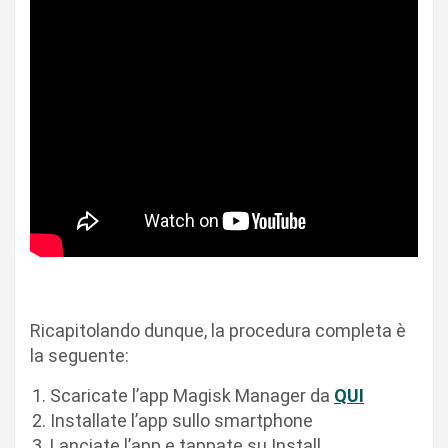
Ricapitolando dunque, la procedura completa è
la seguente:
Scaricate l’app Magisk Manager da
QUI
Installate l’app sullo smartphone
Lanciate l’app e tappate su Install