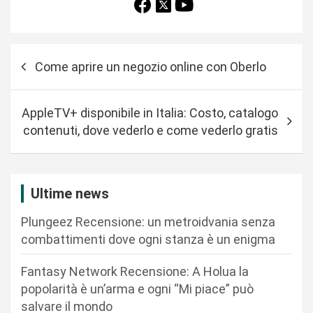
N
Come aprire un negozio online con Oberlo
a
v
AppleTV+ disponibile in Italia: Costo, catalogo
i
contenuti, dove vederlo e come vederlo gratis
g
a
z
Ultime news
i
Plungeez Recensione: un metroidvania senza
o
combattimenti dove ogni stanza è un enigma
n
Fantasy Network Recensione: A Holua la
e
popolarità è un’arma e ogni “Mi piace” può
a
salvare il mondo