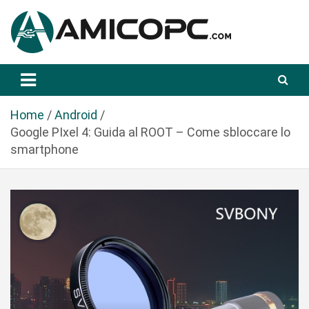
S
a
l
t
Novità Tecnologiche: Guide e News
Amicopc.com
a
a
l
Home
Android
c
Google PIxel 4: Guida al ROOT – Come sbloccare lo
o
smartphone
n
t
e
n
u
t
o