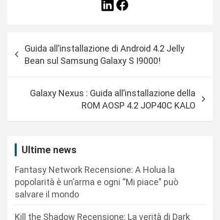
N
Guida all’installazione di Android 4.2 Jelly
a
Bean sul Samsung Galaxy S I9000!
v
i
Galaxy Nexus : Guida all’installazione della
g
ROM AOSP 4.2 JOP40C KALO
a
z
i
Ultime news
o
Fantasy Network Recensione: A Holua la
n
popolarità è un’arma e ogni “Mi piace” può
salvare il mondo
e
a
Kill the Shadow Recensione: La verità di Dark