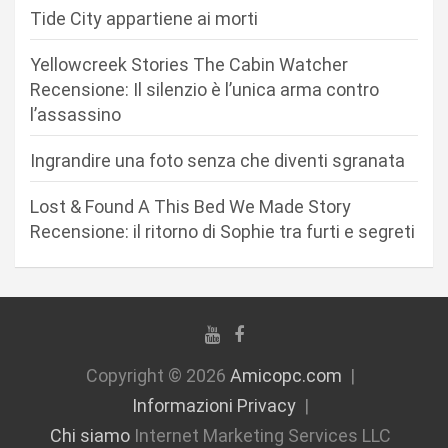
r
Tide City appartiene ai morti
t
Yellowcreek Stories The Cabin Watcher
i
Recensione: Il silenzio è l’unica arma contro
c
l’assassino
o
Ingrandire una foto senza che diventi sgranata
l
i
Lost & Found A This Bed We Made Story
Recensione: il ritorno di Sophie tra furti e segreti
Copyright © 2026
Amicopc.com
Informazioni Privacy
Chi siamo
Internet Marketing Services LLC