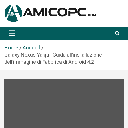
S
a
l
t
Novità Tecnologiche: Guide e News
Amicopc.com
a
a
l
Home
Android
c
Galaxy Nexus Yakju : Guida all’installazione
o
dell’immagine di Fabbrica di Android 4.2!
n
t
e
n
u
t
o