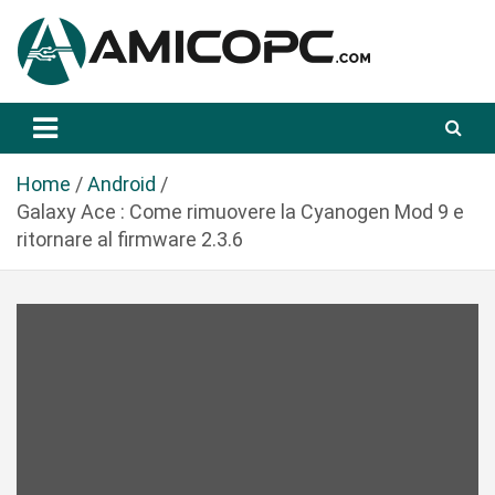
S
a
l
t
Novità Tecnologiche: Guide e News
Amicopc.com
a
a
l
Home
Android
c
Galaxy Ace : Come rimuovere la Cyanogen Mod 9 e
o
ritornare al firmware 2.3.6
n
t
e
n
u
t
o