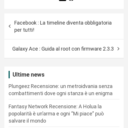
N
Facebook : La timeline diventa obbligatoria
a
per tutti!
v
i
Galaxy Ace : Guida al root con firmware 2.3.3
g
a
z
Ultime news
i
Plungeez Recensione: un metroidvania senza
o
combattimenti dove ogni stanza è un enigma
n
Fantasy Network Recensione: A Holua la
e
popolarità è un’arma e ogni “Mi piace” può
a
salvare il mondo
r