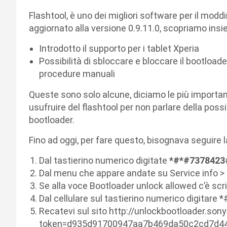
Flashtool, è uno dei migliori software per il modd
aggiornato alla versione 0.9.11.0, scopriamo insi
Introdotto il supporto per i tablet Xperia
Possibilità di sbloccare e bloccare il bootload
procedure manuali
Queste sono solo alcune, diciamo le più important
usufruire del flashtool per non parlare della possib
bootloader.
Fino ad oggi, per fare questo, bisognava seguire 
Dal tastierino numerico digitate
*#*#7378423
Dal menu che appare andate su Service info > 
Se alla voce Bootloader unlock allowed c’è scr
Dal cellulare sul tastierino numerico digitare
Recatevi sul sito http://unlockbootloader.s
token=d935d91700947aa7b469da50c2cd7d4