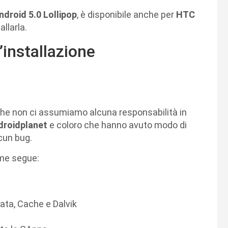
ndroid 5.0 Lollipop
, è disponibile anche per
HTC
llarla.
installazione
che non ci assumiamo alcuna responsabilità in
droidplanet
e coloro che hanno avuto modo di
cun bug.
ome segue:
Data, Cache e Dalvik