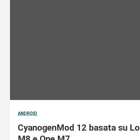
ANDROID
CyanogenMod 12 basata su Lol
M8 e One M7