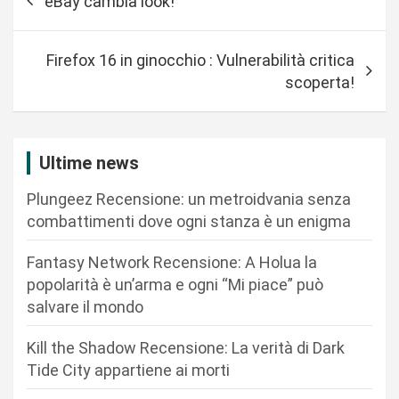
eBay cambia look!
a
v
Firefox 16 in ginocchio : Vulnerabilità critica
i
scoperta!
g
a
z
Ultime news
i
Plungeez Recensione: un metroidvania senza
o
combattimenti dove ogni stanza è un enigma
n
Fantasy Network Recensione: A Holua la
e
popolarità è un’arma e ogni “Mi piace” può
a
salvare il mondo
r
Kill the Shadow Recensione: La verità di Dark
t
Tide City appartiene ai morti
i