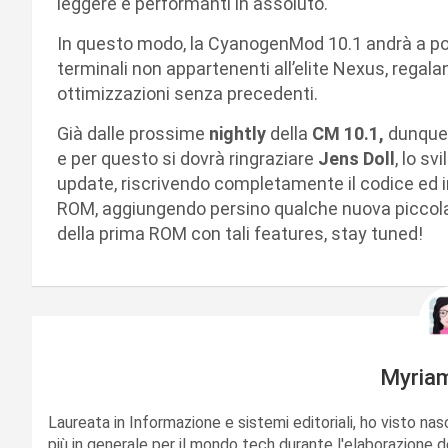
leggere e performanti in assoluto.
In questo modo, la CyanogenMod 10.1 andrà a port
terminali non appartenenti all’elite Nexus, regala
ottimizzazioni senza precedenti.
Già dalle prossime
nightly
della
CM 10.1,
dunque,
e per questo si dovrà ringraziare
Jens Doll
, lo sv
update, riscrivendo completamente il codice ed i
ROM, aggiungendo persino qualche nuova piccola f
della prima ROM con tali features, stay tuned!
Myria
Laureata in Informazione e sistemi editoriali, ho visto nas
più in generale per il mondo tech durante l'elaborazione d