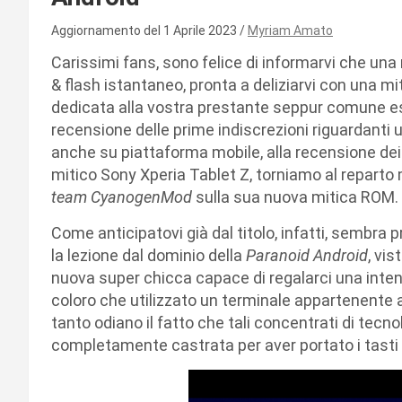
Aggiornamento del 1 Aprile 2023
Myriam Amato
Carissimi fans, sono felice di informarvi che un
& flash istantaneo, pronta a deliziarvi con una mit
dedicata alla vostra prestante seppur comune es
recensione delle prime indiscrezioni riguardanti un
anche su piattaforma mobile, alla recensione dei 
mitico Sony Xperia Tablet Z, torniamo al reparto
team CyanogenMod
sulla sua nuova mitica ROM.
Come anticipatovi già dal titolo, infatti, sembra p
la lezione dal dominio della
Paranoid Android
, vi
nuova super chicca capace di regalarci una inten
coloro che utilizzato un terminale appartenente a
tanto odiano il fatto che tali concentrati di tecn
completamente castrata per aver portato i tasti fi