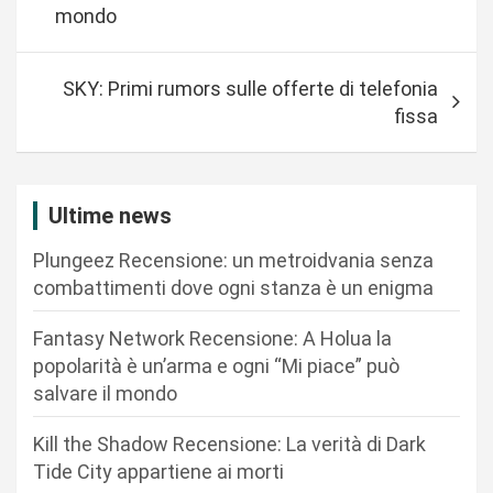
v
mondo
i
g
SKY: Primi rumors sulle offerte di telefonia
a
fissa
z
i
Ultime news
o
n
Plungeez Recensione: un metroidvania senza
combattimenti dove ogni stanza è un enigma
e
a
Fantasy Network Recensione: A Holua la
r
popolarità è un’arma e ogni “Mi piace” può
salvare il mondo
t
i
Kill the Shadow Recensione: La verità di Dark
c
Tide City appartiene ai morti