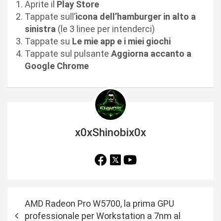
Aprite il
Play Store
Tappate sull’
icona dell’hamburger in alto a
sinistra
(le 3 linee per intenderci)
Tappate su
Le mie app e i miei giochi
Tappate sul pulsante
Aggiorna accanto a
Google Chrome
x0xShinobix0x
N
AMD Radeon Pro W5700, la prima GPU
a
professionale per Workstation a 7nm al