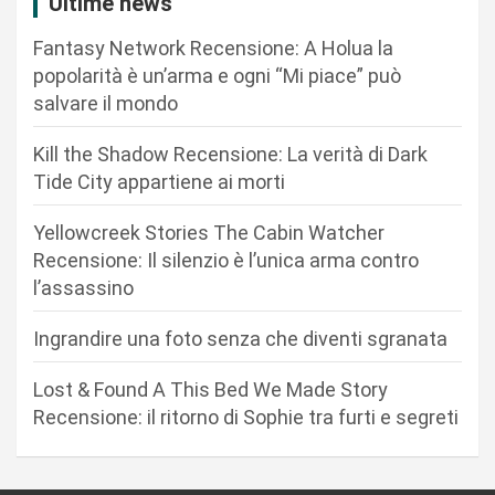
i
Ultime news
o
Fantasy Network Recensione: A Holua la
n
popolarità è un’arma e ogni “Mi piace” può
salvare il mondo
e
a
Kill the Shadow Recensione: La verità di Dark
r
Tide City appartiene ai morti
t
Yellowcreek Stories The Cabin Watcher
i
Recensione: Il silenzio è l’unica arma contro
c
l’assassino
o
Ingrandire una foto senza che diventi sgranata
l
i
Lost & Found A This Bed We Made Story
Recensione: il ritorno di Sophie tra furti e segreti