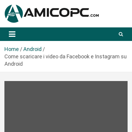
S
a
l
t
Novità Tecnologiche: Guide e News
Amicopc.com
a
a
l
Home
Android
c
Come scaricare i video da Facebook e Instagram su
o
Android
n
t
e
n
u
t
o