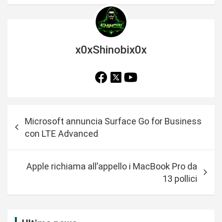
x0xShinobix0x
N
Microsoft annuncia Surface Go for Business
a
con LTE Advanced
v
i
Apple richiama all’appello i MacBook Pro da
g
13 pollici
a
z