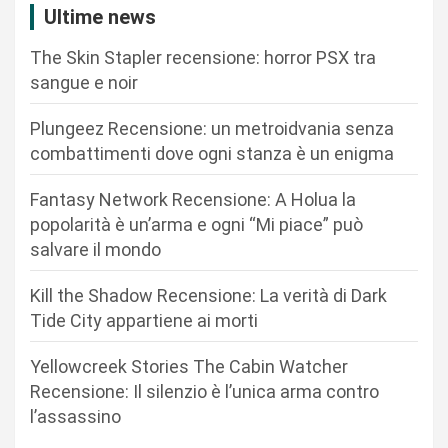
i
Ultime news
o
The Skin Stapler recensione: horror PSX tra
n
sangue e noir
e
Plungeez Recensione: un metroidvania senza
a
combattimenti dove ogni stanza è un enigma
r
Fantasy Network Recensione: A Holua la
t
popolarità è un’arma e ogni “Mi piace” può
i
salvare il mondo
c
Kill the Shadow Recensione: La verità di Dark
o
Tide City appartiene ai morti
l
i
Yellowcreek Stories The Cabin Watcher
Recensione: Il silenzio è l’unica arma contro
l’assassino