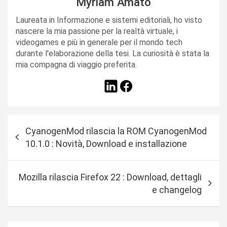
Myriam Amato
Laureata in Informazione e sistemi editoriali, ho visto
nascere la mia passione per la realtà virtuale, i
videogames e più in generale per il mondo tech
durante l'elaborazione della tesi. La curiosità è stata la
mia compagna di viaggio preferita.
N
CyanogenMod rilascia la ROM CyanogenMod
a
10.1.0 : Novità, Download e installazione
v
i
Mozilla rilascia Firefox 22 : Download, dettagli
g
e changelog
a
z