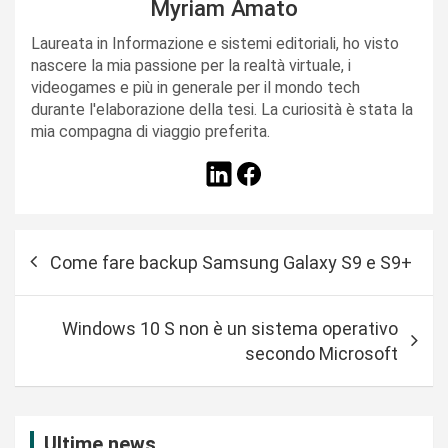
Myriam Amato
Laureata in Informazione e sistemi editoriali, ho visto
nascere la mia passione per la realtà virtuale, i
videogames e più in generale per il mondo tech
durante l'elaborazione della tesi. La curiosità è stata la
mia compagna di viaggio preferita.
N
Come fare backup Samsung Galaxy S9 e S9+
a
v
Windows 10 S non è un sistema operativo
i
secondo Microsoft
g
a
z
Ultime news