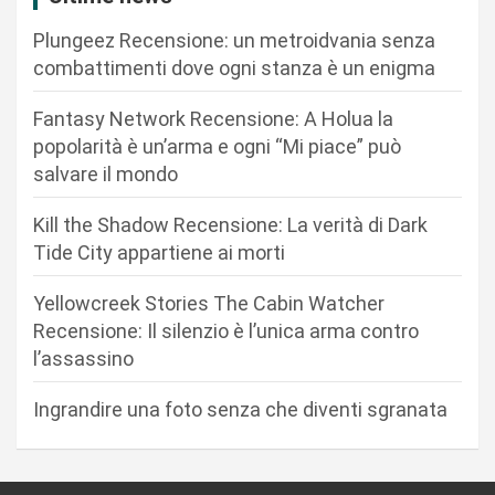
i
Plungeez Recensione: un metroidvania senza
o
combattimenti dove ogni stanza è un enigma
n
Fantasy Network Recensione: A Holua la
e
popolarità è un’arma e ogni “Mi piace” può
a
salvare il mondo
r
Kill the Shadow Recensione: La verità di Dark
t
Tide City appartiene ai morti
i
c
Yellowcreek Stories The Cabin Watcher
Recensione: Il silenzio è l’unica arma contro
o
l’assassino
l
i
Ingrandire una foto senza che diventi sgranata