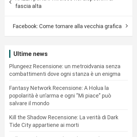
a
fascia alta
v
i
Facebook: Come tornare alla vecchia grafica
g
a
z
Ultime news
i
Plungeez Recensione: un metroidvania senza
o
combattimenti dove ogni stanza è un enigma
n
Fantasy Network Recensione: A Holua la
e
popolarità è un’arma e ogni “Mi piace” può
a
salvare il mondo
r
Kill the Shadow Recensione: La verità di Dark
t
Tide City appartiene ai morti
i