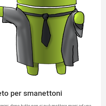
leto per smanettoni
termini, dopo tutto non si può mettere mani ad una