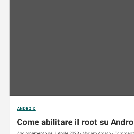
ANDROID
Come abilitare il root su Andro
Aggiornamento del 1 Aprile 2023
Myriam Amato
Comment