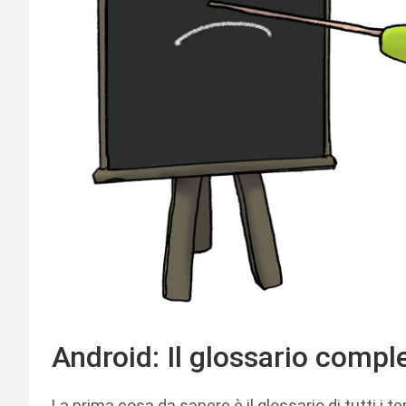
Android: Il glossario comp
La prima cosa da sapere è il glossario di tutti i 