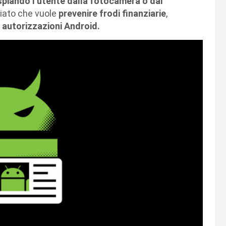
spiando l’utente dalla fotocamera o dal
iato che vuole
prevenire frodi finanziarie
,
 autorizzazioni Android.