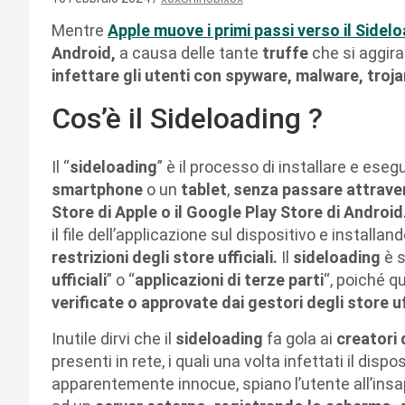
Mentre
Apple muove i primi passi verso il Sidel
Android,
a causa delle tante
truffe
che si aggira
infettare gli utenti con spyware, malware, troja
Cos’è il Sideloading ?
Il “
sideloading
” è il processo di installare e ese
smartphone
o un
tablet
,
senza passare attravers
Store di Apple o il Google Play Store di Android
il file dell’applicazione sul dispositivo e instal
restrizioni degli store ufficiali.
Il
sideloading
è 
ufficiali
” o “
applicazioni di terze parti
“, poiché q
verificate o approvate dai gestori degli store uff
Inutile dirvi che il
sideloading
fa gola ai
creatori 
presenti in rete, i quali una volta infettati il dispos
apparentemente innocue, spiano l’utente all’insap