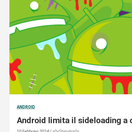
ANDROID
Android limita il sideloading a 
10 Febbraio 2024
x0xShinobix0x