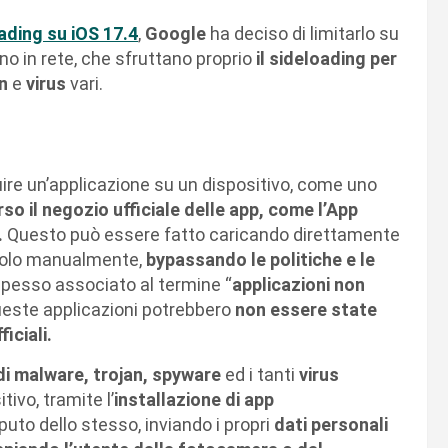
oading su iOS 17.4
,
Google
ha deciso di limitarlo su
no in rete, che sfruttano proprio
il sideloading per
n
e
virus
vari.
guire un’applicazione su un dispositivo, come uno
o il negozio ufficiale delle app, come l’App
.
Questo può essere fatto caricando direttamente
landolo manualmente,
bypassando le politiche e le
spesso associato al termine “
applicazioni non
ueste applicazioni potrebbero
non essere state
iciali.
di malware, trojan, spyware
ed i tanti
virus
itivo, tramite l’
installazione di app
uto dello stesso, inviando i propri
dati personali