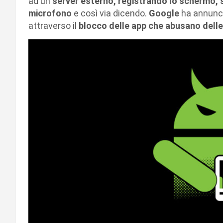
ad un
server esterno, registrando lo schermo, 
microfono
e così via dicendo.
Google
ha annunc
attraverso il
blocco delle app che abusano delle