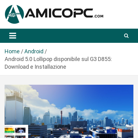
S
a
l
t
Novità Tecnologiche: Guide e News
Amicopc.com
a
a
l
Home
Android
c
Android 5.0 Lollipop disponibile sul G3 D855:
o
Download e Installazione
n
t
e
n
u
t
o