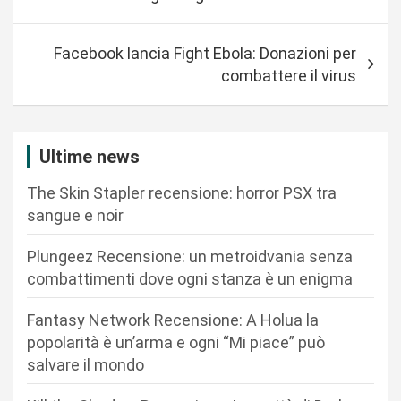
a
v
Facebook lancia Fight Ebola: Donazioni per
i
combattere il virus
g
a
z
Ultime news
i
The Skin Stapler recensione: horror PSX tra
o
sangue e noir
n
Plungeez Recensione: un metroidvania senza
e
combattimenti dove ogni stanza è un enigma
a
r
Fantasy Network Recensione: A Holua la
popolarità è un’arma e ogni “Mi piace” può
t
salvare il mondo
i