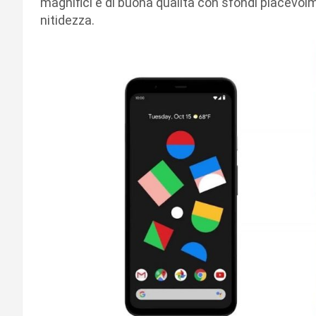
magnifici e di buona qualità con sfondi piacevol
nitidezza.