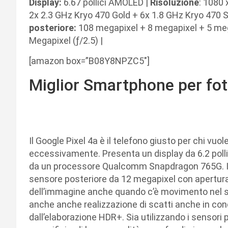
Display:
6.67 pollici AMOLED |
Risoluzione
: 1080 
2x 2.3 GHz Kryo 470 Gold + 6x 1.8 GHz Kryo 470 Si
posteriore:
108 megapixel + 8 megapixel + 5 meg
Megapixel (ƒ/2.5) |
[amazon box=”B08Y8NPZC5″]
Miglior Smartphone per fo
Google Pixel 4a 5G
Il Google Pixel 4a è il telefono giusto per chi vu
eccessivamente. Presenta un display da 6.2 polli
da un processore Qualcomm Snapdragon 765G. Il 
sensore posteriore da 12 megapixel con apertura
dell’immagine anche quando c’è movimento nel so
anche anche realizzazione di scatti anche in cond
dall’elaborazione HDR+. Sia utilizzando i sensori po