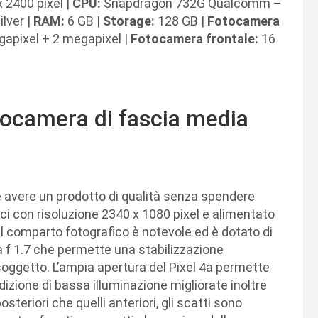
x 2400 pixel |
CPU:
Snapdragon 732G Qualcomm –
lver |
RAM:
6 GB |
Storage:
128 GB |
Fotocamera
apixel + 2 megapixel |
Fotocamera frontale:
16
tocamera di fascia media
ole avere un prodotto di qualità senza spendere
ci con risoluzione 2340 x 1080 pixel e alimentato
comparto fotografico è notevole ed è dotato di
 f 1.7 che permette una stabilizzazione
ggetto. L’ampia apertura del Pixel 4a permette
izione di bassa illuminazione migliorate inoltre
steriori che quelli anteriori, gli scatti sono