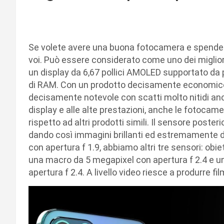
Xiaomi Redmi Note 10 Pro
Se volete avere una buona fotocamera e spendere
voi. Può essere considerato come uno dei migliori
un display da 6,67 pollici AMOLED supportato 
di RAM. Con un prodotto decisamente economico,
decisamente notevole con scatti molto nitidi anch
display e alle alte prestazioni, anche le fotoca
rispetto ad altri prodotti simili. Il sensore post
dando così immagini brillanti ed estremamente d
con apertura f 1.9, abbiamo altri tre sensori: obi
una macro da 5 megapixel con apertura f 2.4 e u
apertura f 2.4. A livello video riesce a produrre fi