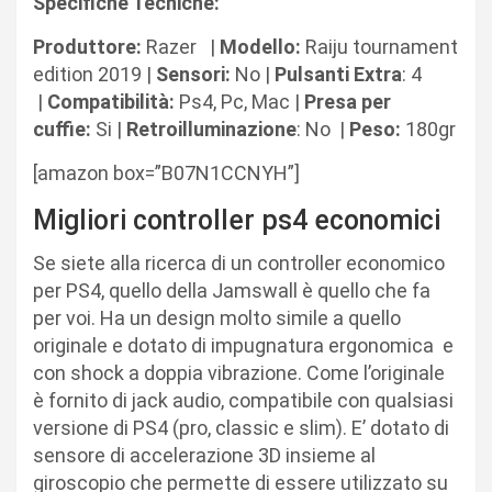
Specifiche Tecniche:
Produttore:
Razer |
Modello:
Raiju tournament
edition 2019 |
Sensori:
No |
Pulsanti Extra
: 4
|
Compatibilità:
Ps4, Pc, Mac |
Presa per
cuffie:
Si |
Retroilluminazione
: No |
Peso:
180gr
[amazon box=”B07N1CCNYH”]
Migliori controller ps4 economici
Se siete alla ricerca di un controller economico
per PS4, quello della Jamswall è quello che fa
per voi. Ha un design molto simile a quello
originale e dotato di impugnatura ergonomica
e
con shock a doppia vibrazione. Come l’originale
è fornito di jack audio, compatibile con qualsiasi
versione di PS4 (pro, classic e slim). E’ dotato di
sensore di accelerazione 3D insieme al
giroscopio che permette di essere utilizzato su