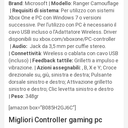
Brand
: Microsoft |
Modello
: Ranger Camouflage
|
Requisiti di sistema
: Per utilizzo con sistemi
Xbox One e PC con Windows 7 o versioni
successive. Per l’utilizzo con PC è necessario il
cavo USB incluso o l’Adattatore Wireless. Driver
disponibili su xbox.com/xboxone/PC-controller
|
Audio:
Jack da 3,5 mm per cuffie stereo.
|
Connettività
: Wireless o cablata con cavo USB
(incluso) |
Feedback tattile:
Grilletti a impulso e
vibrazione. |
Azioni assegnabili:
, B, X e Y; Croce
direzionale su, giù, sinistra e destra; Pulsante
dorsale sinistro e destro; Attivazione grilletto
sinistro e destro; Clic levetta sinistro e destro
|
Peso
: 348gr
[amazon box=”B085H2GJ6C”]
Migliori Controller gaming pc