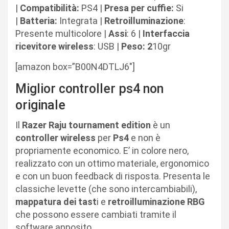
|
Compatibilità:
PS4 |
Presa per cuffie:
Si
|
Batteria:
Integrata |
Retroilluminazione
:
Presente multicolore |
Assi
: 6 |
Interfaccia
ricevitore wireless
: USB |
Peso: 2
10gr
[amazon box=”B00N4DTLJ6″]
Miglior controller ps4 non
originale
Il
Razer
Raju
tournament
edition
è un
controller
wireless
per
Ps4
e non è
propriamente economico. E’ in colore nero,
realizzato con un ottimo materiale, ergonomico
e con un buon feedback di risposta. Presenta le
classiche levette (che sono intercambiabili),
mappatura
dei tast
i e
retroilluminazione
RBG
che possono essere cambiati tramite il
software apposito.