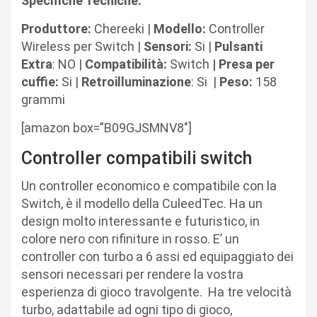
Specifiche Tecniche:
Produttore:
Chereeki |
Modello:
Controller
Wireless per Switch |
Sensori:
Si |
Pulsanti
Extra
: NO |
Compatibilità:
Switch
|
Presa per
cuffie:
Si |
Retroilluminazione
: Si |
Peso:
158
grammi
[amazon box=”B09GJSMNV8″]
Controller compatibili switch
Un controller economico e compatibile con la
Switch, è il modello della CuleedTec. Ha un
design molto interessante e futuristico, in
colore nero con rifiniture in rosso. E’ un
controller con turbo a 6 assi ed equipaggiato dei
sensori necessari per rendere la vostra
esperienza di gioco travolgente.
Ha tre velocità
turbo, adattabile ad ogni tipo di gioco,