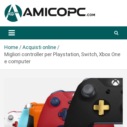
S
a
l
t
Novità Tecnologiche: Guide e News
Amicopc.com
a
a
l
Home
Acquisti online
c
Migliori controller per Playstation, Switch, Xbox One
o
e computer
n
t
e
n
u
t
o