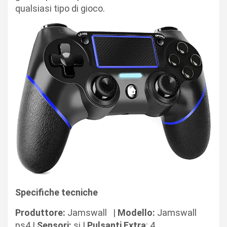
qualsiasi tipo di gioco.
Specifiche tecniche
Produttore:
Jamswall |
Modello:
Jamswall
ps4 |
Sensori:
si |
Pulsanti Extra
: 4