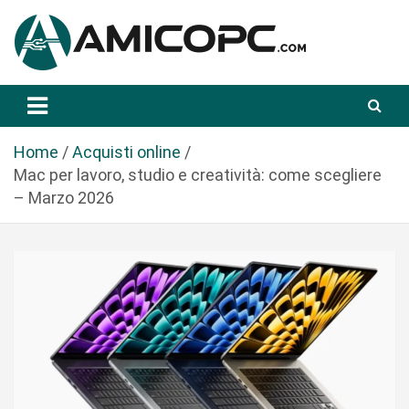
S
a
l
t
Novità Tecnologiche: Guide e News
Amicopc.com
a
a
l
Home
Acquisti online
c
Mac per lavoro, studio e creatività: come scegliere
o
– Marzo 2026
n
t
e
n
u
t
o