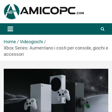
S
a
l
t
Novità Tecnologiche: Guide e News
Amicopc.com
a
a
l
Home
Videogiochi
c
Xbox Series: Aumentano i costi per console, giochi e
o
accessori
n
t
e
n
u
t
o