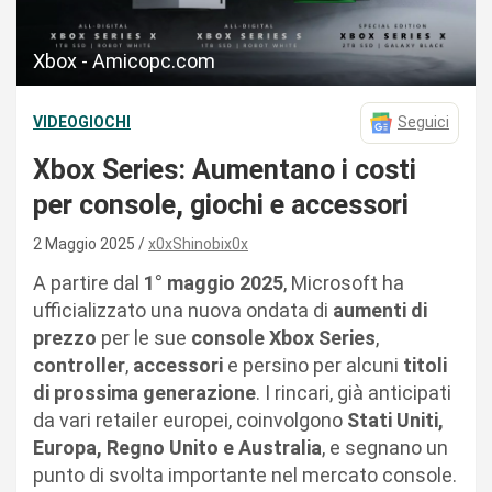
Xbox - Amicopc.com
VIDEOGIOCHI
Seguici
Xbox Series: Aumentano i costi
per console, giochi e accessori
2 Maggio 2025
x0xShinobix0x
A partire dal
1° maggio 2025
, Microsoft ha
ufficializzato una nuova ondata di
aumenti di
prezzo
per le sue
console Xbox Series
,
controller
,
accessori
e persino per alcuni
titoli
di prossima generazione
. I rincari, già anticipati
da vari retailer europei, coinvolgono
Stati Uniti,
Europa, Regno Unito e Australia
, e segnano un
punto di svolta importante nel mercato console.