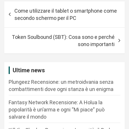
N
Come utilizzare il tablet o smartphone come
a
secondo schermo per il PC
v
i
Token Soulbound (SBT): Cosa sono e perché
g
sono importanti
a
z
i
Ultime news
o
Plungeez Recensione: un metroidvania senza
n
combattimenti dove ogni stanza è un enigma
e
Fantasy Network Recensione: A Holua la
a
popolarità è un’arma e ogni “Mi piace” può
r
salvare il mondo
t