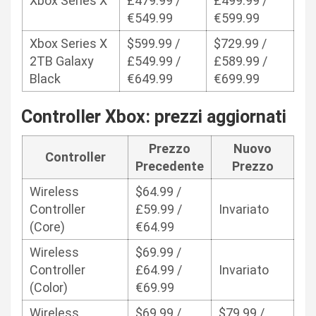
Xbox Series X
£479.99 /
£499.99 /
€549.99
€599.99
Xbox Series X
$599.99 /
$729.99 /
2TB Galaxy
£549.99 /
£589.99 /
Black
€649.99
€699.99
Controller Xbox: prezzi aggiornati
Prezzo
Nuovo
Controller
Precedente
Prezzo
Wireless
$64.99 /
Controller
£59.99 /
Invariato
(Core)
€64.99
Wireless
$69.99 /
Controller
£64.99 /
Invariato
(Color)
€69.99
Wireless
$69.99 /
$79.99 /