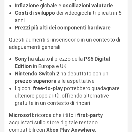
Inflazione
globale e
oscillazioni valutarie
Costi di sviluppo
dei videogiochi triplicati in 5
anni
Prezzi più alti dei componenti hardware
Questi aumenti si inseriscono in un contesto di
adeguamenti generali:
Sony
ha alzato il prezzo della
PS5 Digital
Edition
in Europa e UK
Nintendo Switch 2
ha debuttato con un
prezzo superiore
alle aspettative
I giochi
free-to-play
potrebbero guadagnare
ulteriore popolarità, offrendo alternative
gratuite in un contesto di rincari
Microsoft
ricorda che i titoli
first-party
acquistati sullo store digitale restano
compatibili con
Xbox Play Anywhere
,