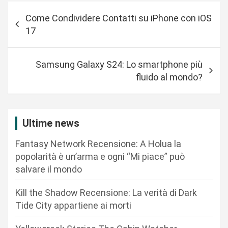
N
Come Condividere Contatti su iPhone con iOS
a
17
v
i
Samsung Galaxy S24: Lo smartphone più
g
fluido al mondo?
a
z
i
Ultime news
o
Fantasy Network Recensione: A Holua la
n
popolarità è un’arma e ogni “Mi piace” può
salvare il mondo
e
a
Kill the Shadow Recensione: La verità di Dark
r
Tide City appartiene ai morti
t