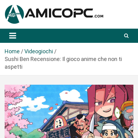
S
a
l
t
Novità Tecnologiche: Guide e News
Amicopc.com
a
a
l
Home
Videogiochi
c
Sushi Ben Recensione: Il gioco anime che non ti
o
aspetti
n
t
e
n
u
t
o