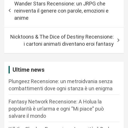
Wander Stars Recensione: un JRPG che
a
reinventa il genere con parole, emozioni e
v
anime
i
g
Nicktoons & The Dice of Destiny Recensione:
a
i cartoni animati diventano eroi fantasy
z
i
Ultime news
o
n
Plungeez Recensione: un metroidvania senza
combattimenti dove ogni stanza è un enigma
e
a
Fantasy Network Recensione: A Holua la
r
popolarità è un’arma e ogni “Mi piace” può
salvare il mondo
t
i