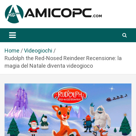
S
a
l
t
Novità Tecnologiche: Guide e News
Amicopc.com
a
a
l
Home
Videogiochi
c
Rudolph the Red-Nosed Reindeer Recensione: la
o
magia del Natale diventa videogioco
n
t
e
n
u
t
o