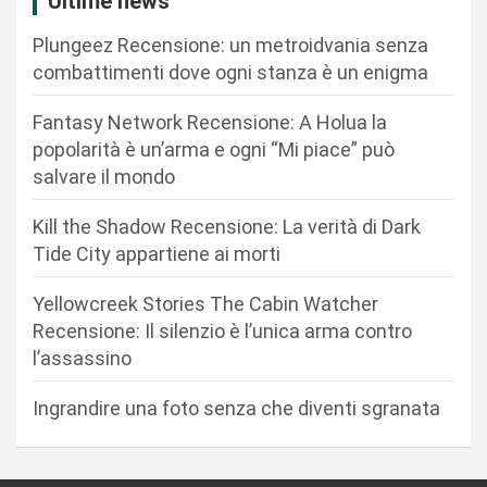
i
Ultime news
o
Plungeez Recensione: un metroidvania senza
n
combattimenti dove ogni stanza è un enigma
e
Fantasy Network Recensione: A Holua la
a
popolarità è un’arma e ogni “Mi piace” può
r
salvare il mondo
t
Kill the Shadow Recensione: La verità di Dark
i
Tide City appartiene ai morti
c
Yellowcreek Stories The Cabin Watcher
o
Recensione: Il silenzio è l’unica arma contro
l
l’assassino
i
Ingrandire una foto senza che diventi sgranata