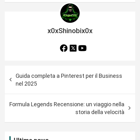
x0xShinobix0x
N
Guida completa a Pinterest per il Business
a
nel 2025
v
i
Formula Legends Recensione: un viaggio nella
g
storia della velocità
a
z