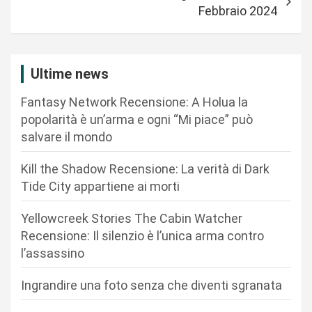
g
Febbraio 2024
a
z
i
Ultime news
o
Fantasy Network Recensione: A Holua la
n
popolarità è un’arma e ogni “Mi piace” può
salvare il mondo
e
a
Kill the Shadow Recensione: La verità di Dark
r
Tide City appartiene ai morti
t
Yellowcreek Stories The Cabin Watcher
i
Recensione: Il silenzio è l’unica arma contro
c
l’assassino
o
Ingrandire una foto senza che diventi sgranata
l