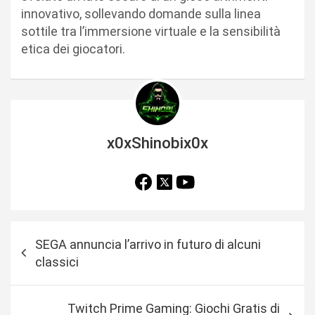
innovativo, sollevando domande sulla linea
sottile tra l’immersione virtuale e la sensibilità
etica dei giocatori.
x0xShinobix0x
N
SEGA annuncia l’arrivo in futuro di alcuni
a
classici
v
i
Twitch Prime Gaming: Giochi Gratis di