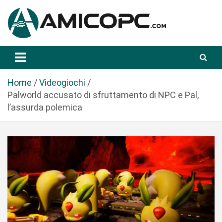
S
a
l
t
Novità Tecnologiche: Guide e News
Amicopc.com
a
a
l
Home
Videogiochi
c
Palworld accusato di sfruttamento di NPC e Pal,
o
l’assurda polemica
n
t
e
n
u
t
o