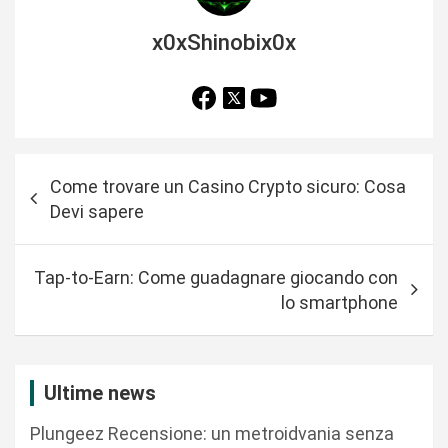
x0xShinobix0x
N
Come trovare un Casino Crypto sicuro: Cosa
a
Devi sapere
v
i
Tap-to-Earn: Come guadagnare giocando con
g
lo smartphone
a
z
i
Ultime news
o
Plungeez Recensione: un metroidvania senza