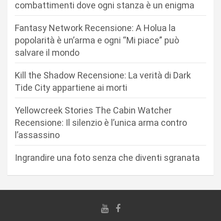
n
combattimenti dove ogni stanza è un enigma
e
Fantasy Network Recensione: A Holua la
a
popolarità è un’arma e ogni “Mi piace” può
r
salvare il mondo
t
Kill the Shadow Recensione: La verità di Dark
i
Tide City appartiene ai morti
c
Yellowcreek Stories The Cabin Watcher
o
Recensione: Il silenzio è l’unica arma contro
l
l’assassino
i
Ingrandire una foto senza che diventi sgranata