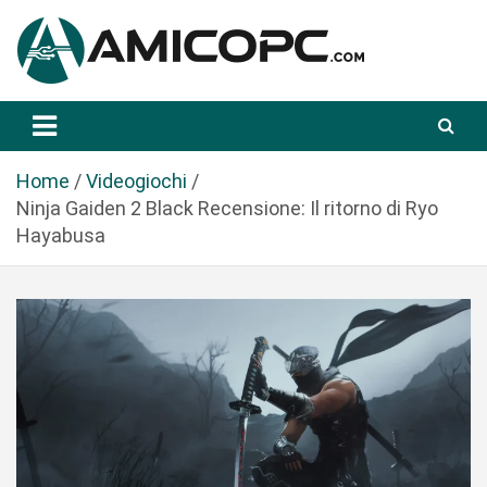
S
a
l
t
Novità Tecnologiche: Guide e News
Amicopc.com
a
a
l
Home
Videogiochi
c
Ninja Gaiden 2 Black Recensione: Il ritorno di Ryo
o
Hayabusa
n
t
e
n
u
t
o