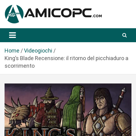
S
a
l
t
Novità Tecnologiche: Guide e News
Amicopc.com
a
a
l
Home
Videogiochi
c
King’s Blade Recensione: il ritorno del picchiaduro a
o
scorrimento
n
t
e
n
u
t
o