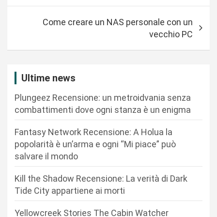
i
g
Come creare un NAS personale con un
a
vecchio PC
z
i
Ultime news
o
n
Plungeez Recensione: un metroidvania senza
combattimenti dove ogni stanza è un enigma
e
a
Fantasy Network Recensione: A Holua la
r
popolarità è un’arma e ogni “Mi piace” può
salvare il mondo
t
i
Kill the Shadow Recensione: La verità di Dark
c
Tide City appartiene ai morti
o
Yellowcreek Stories The Cabin Watcher