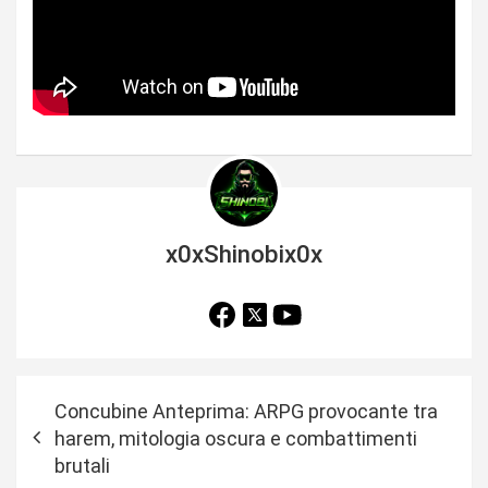
x0xShinobix0x
N
Concubine Anteprima: ARPG provocante tra
a
harem, mitologia oscura e combattimenti
v
brutali