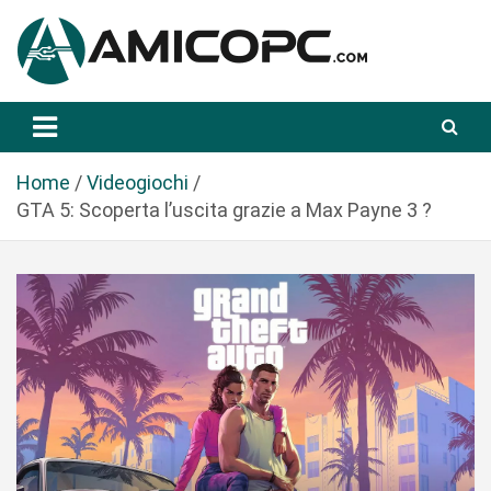
S
a
l
t
Novità Tecnologiche: Guide e News
Amicopc.com
a
a
l
Home
Videogiochi
c
GTA 5: Scoperta l’uscita grazie a Max Payne 3 ?
o
n
t
e
n
u
t
o