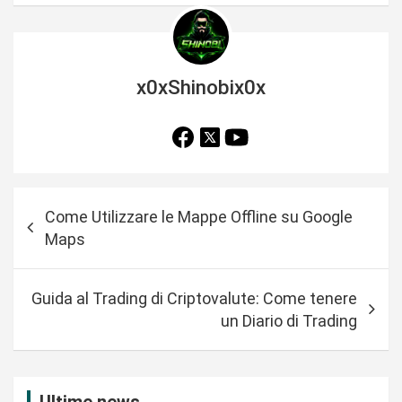
x0xShinobix0x
N
Come Utilizzare le Mappe Offline su Google
a
Maps
v
i
Guida al Trading di Criptovalute: Come tenere
g
un Diario di Trading
a
z