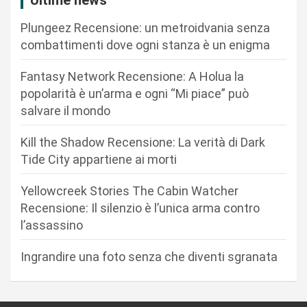
i
Ultime news
o
Plungeez Recensione: un metroidvania senza
n
combattimenti dove ogni stanza è un enigma
e
Fantasy Network Recensione: A Holua la
a
popolarità è un’arma e ogni “Mi piace” può
r
salvare il mondo
t
Kill the Shadow Recensione: La verità di Dark
i
Tide City appartiene ai morti
c
Yellowcreek Stories The Cabin Watcher
o
Recensione: Il silenzio è l’unica arma contro
l
l’assassino
i
Ingrandire una foto senza che diventi sgranata