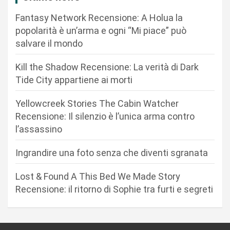
o
Fantasy Network Recensione: A Holua la
n
popolarità è un’arma e ogni “Mi piace” può
salvare il mondo
e
a
Kill the Shadow Recensione: La verità di Dark
r
Tide City appartiene ai morti
t
Yellowcreek Stories The Cabin Watcher
i
Recensione: Il silenzio è l’unica arma contro
c
l’assassino
o
Ingrandire una foto senza che diventi sgranata
l
i
Lost & Found A This Bed We Made Story
Recensione: il ritorno di Sophie tra furti e segreti