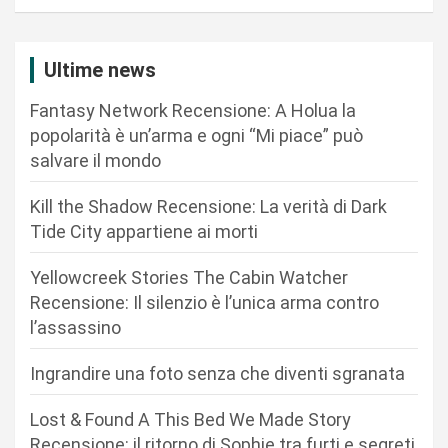
a
z
i
Ultime news
o
Fantasy Network Recensione: A Holua la
n
popolarità è un’arma e ogni “Mi piace” può
salvare il mondo
e
a
Kill the Shadow Recensione: La verità di Dark
r
Tide City appartiene ai morti
t
Yellowcreek Stories The Cabin Watcher
i
Recensione: Il silenzio è l’unica arma contro
c
l’assassino
o
Ingrandire una foto senza che diventi sgranata
l
i
Lost & Found A This Bed We Made Story
Recensione: il ritorno di Sophie tra furti e segreti