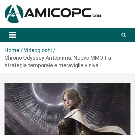
S
a
l
t
Novità Tecnologiche: Guide e News
Amicopc.com
a
a
l
Home
Videogiochi
c
Chrono Odyssey Anteprima: Nuovo MMO tra
o
strategia temporale e meraviglia visiva
n
t
e
n
u
t
o