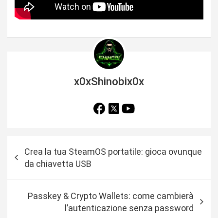
x0xShinobix0x
N
Crea la tua SteamOS portatile: gioca ovunque
a
da chiavetta USB
v
i
Passkey & Crypto Wallets: come cambierà
g
l’autenticazione senza password