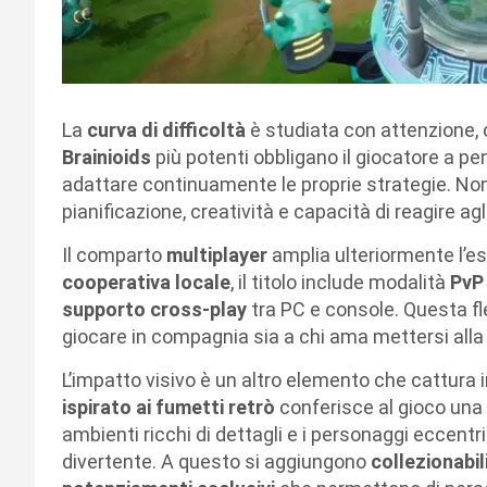
La
curva di difficoltà
è studiata con attenzione,
Brainioids
più potenti obbligano il giocatore a pen
adattare continuamente le proprie strategie. Non 
pianificazione, creatività e capacità di reagire agl
Il comparto
multiplayer
amplia ulteriormente l’es
cooperativa locale
, il titolo include modalità
PvP
supporto cross-play
tra PC e console. Questa fle
giocare in compagnia sia a chi ama mettersi alla
L’impatto visivo è un altro elemento che cattur
ispirato ai fumetti retrò
conferisce al gioco una p
ambienti ricchi di dettagli e i personaggi eccent
divertente. A questo si aggiungono
collezionabil