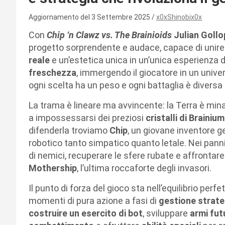
Aggiornamento del 3 Settembre 2025
x0xShinobix0x
Con
Chip ‘n Clawz vs. The Brainioids
Julian Gollo
progetto sorprendente e audace, capace di unir
reale
e un’estetica unica in un’unica esperienza d
freschezza
, immergendo il giocatore in un unive
ogni scelta ha un peso e ogni battaglia è diversa
La trama è lineare ma avvincente: la Terra è min
a impossessarsi dei preziosi
cristalli di Brainium
difenderla troviamo
Chip
, un giovane inventore ge
robotico tanto simpatico quanto letale. Nei panni
di nemici, recuperare le sfere rubate e affrontar
Mothership
, l’ultima roccaforte degli invasori.
Il punto di forza del gioco sta nell’equilibrio perfe
momenti di pura azione a fasi di
gestione strate
costruire un esercito di bot
, sviluppare
armi fut