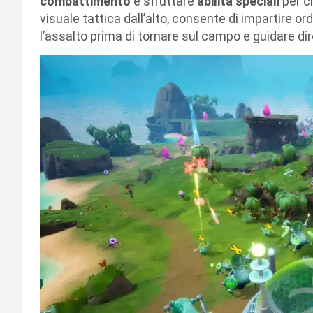
combattimento
e sfruttare
abilità speciali
per c
visuale tattica dall’alto, consente di impartire ord
l’assalto prima di tornare sul campo e guidare di