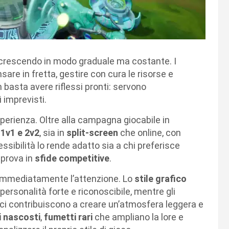
 crescendo in modo graduale ma costante. I
sare in fretta, gestire con cura le risorse e
basta avere riflessi pronti: servono
i imprevisti.
perienza. Oltre alla campagna giocabile in
 1v1 e 2v2
, sia in
split-screen
che online, con
ssibilità lo rende adatto sia a chi preferisce
 prova in
sfide competitive
.
a immediatamente l’attenzione. Lo
stile grafico
ersonalità forte e riconoscibile, mentre gli
rici contribuiscono a creare un’atmosfera leggera e
i nascosti
,
fumetti rari
che ampliano la lore e