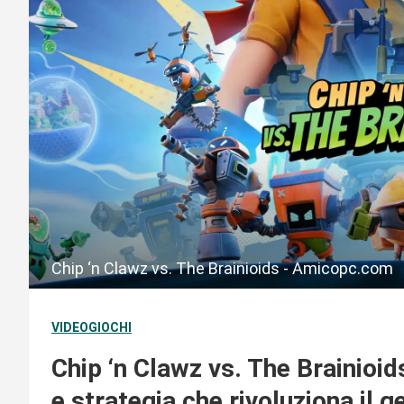
Chip ‘n Clawz vs. The Brainioids - Amicopc.com
VIDEOGIOCHI
Chip ‘n Clawz vs. The Brainioid
e strategia che rivoluziona il g