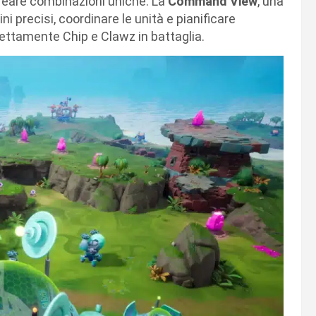
reare combinazioni uniche. La
Command View
, una
ini precisi, coordinare le unità e pianificare
rettamente Chip e Clawz in battaglia.