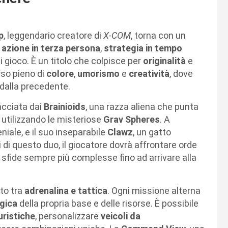
p
, leggendario creatore di
X-COM
, torna con un
e
azione in terza persona
,
strategia in tempo
i gioco. È un titolo che colpisce per
originalità
e
rso pieno di
colore
,
umorismo
e
creatività
, dove
 dalla precedente.
acciata dai
Brainioids
, una razza aliena che punta
utilizzando le misteriose
Grav Spheres
. A
niale, e il suo inseparabile
Clawz
, un gatto
 di questo duo, il giocatore dovrà affrontare orde
e sfide sempre più complesse fino ad arrivare alla
tto tra
adrenalina e tattica
. Ogni missione alterna
gica
della propria base e delle risorse. È possibile
uristiche
, personalizzare
veicoli da