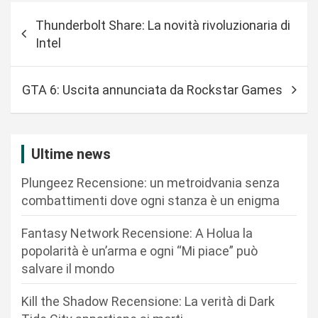
N
Thunderbolt Share: La novità rivoluzionaria di
a
Intel
v
i
GTA 6: Uscita annunciata da Rockstar Games
g
a
z
Ultime news
i
Plungeez Recensione: un metroidvania senza
o
combattimenti dove ogni stanza è un enigma
n
Fantasy Network Recensione: A Holua la
e
popolarità è un’arma e ogni “Mi piace” può
a
salvare il mondo
r
Kill the Shadow Recensione: La verità di Dark
t