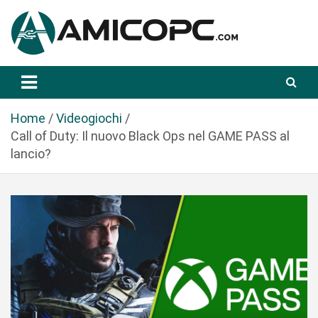
S
a
l
t
Novità Tecnologiche: Guide e News
Amicopc.com
a
a
l
Home
Videogiochi
c
Call of Duty: Il nuovo Black Ops nel GAME PASS al
o
lancio?
n
t
e
n
u
t
o