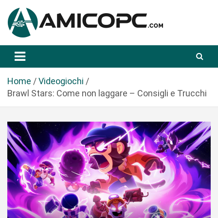
S
a
l
t
Novità Tecnologiche: Guide e News
Amicopc.com
a
a
l
Home
Videogiochi
c
Brawl Stars: Come non laggare – Consigli e Trucchi
o
n
t
e
n
u
t
o