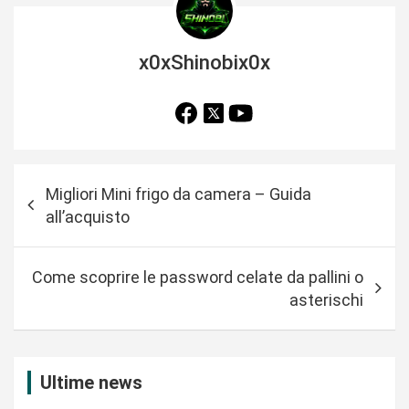
x0xShinobix0x
N
Migliori Mini frigo da camera – Guida
a
all’acquisto
v
i
Come scoprire le password celate da pallini o
g
asterischi
a
z
i
Ultime news