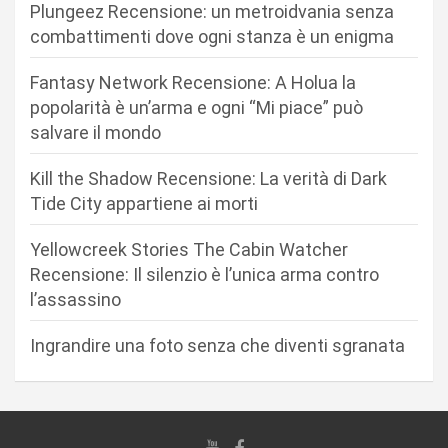
o
Plungeez Recensione: un metroidvania senza
n
combattimenti dove ogni stanza è un enigma
e
Fantasy Network Recensione: A Holua la
a
popolarità è un’arma e ogni “Mi piace” può
r
salvare il mondo
t
Kill the Shadow Recensione: La verità di Dark
i
Tide City appartiene ai morti
c
Yellowcreek Stories The Cabin Watcher
o
Recensione: Il silenzio è l’unica arma contro
l
l’assassino
i
Ingrandire una foto senza che diventi sgranata