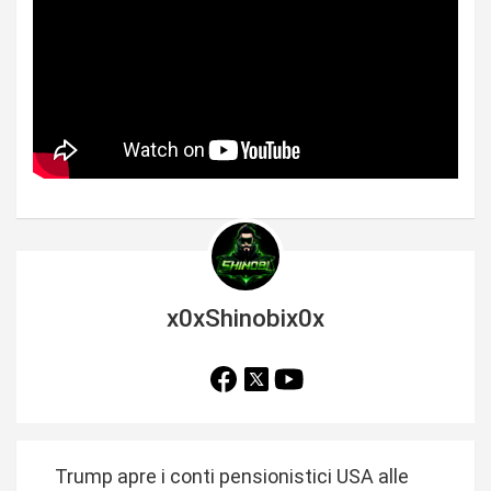
x0xShinobix0x
N
Trump apre i conti pensionistici USA alle