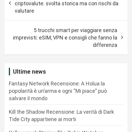
a
criptovalute: svolta storica ma con rischi da
v
valutare
i
g
5 trucchi smart per viaggiare senza
a
imprevisti: eSIM, VPN e consigli che fanno la
differenza
z
i
o
Ultime news
n
Fantasy Network Recensione: A Holua la
e
popolarità è un’arma e ogni “Mi piace” può
a
salvare il mondo
r
Kill the Shadow Recensione: La verità di Dark
t
Tide City appartiene ai morti
i