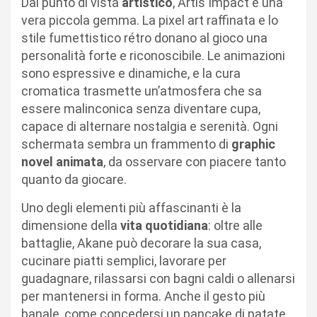
Dal punto di vista
artistico
, Artis Impact è una
vera piccola gemma. La pixel art raffinata e lo
stile fumettistico rétro donano al gioco una
personalità forte e riconoscibile. Le animazioni
sono espressive e dinamiche, e la cura
cromatica trasmette un’atmosfera che sa
essere malinconica senza diventare cupa,
capace di alternare nostalgia e serenità. Ogni
schermata sembra un frammento di
graphic
novel animata
, da osservare con piacere tanto
quanto da giocare.
Uno degli elementi più affascinanti è la
dimensione della
vita quotidiana
: oltre alle
battaglie, Akane può decorare la sua casa,
cucinare piatti semplici, lavorare per
guadagnare, rilassarsi con bagni caldi o allenarsi
per mantenersi in forma. Anche il gesto più
banale, come concedersi un pancake di patate,