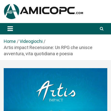
S
a
l
t
Novità Tecnologiche: Guide e News
Amicopc.com
a
a
l
Home
Videogiochi
c
Artis impact Recensione: Un RPG che unisce
o
avventura, vita quotidiana e poesia
n
t
e
n
u
t
o