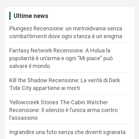
z
i
Ultime news
o
Plungeez Recensione: un metroidvania senza
n
combattimenti dove ogni stanza è un enigma
e
Fantasy Network Recensione: A Holua la
a
popolarità è un’arma e ogni “Mi piace” può
r
salvare il mondo
t
Kill the Shadow Recensione: La verità di Dark
i
Tide City appartiene ai morti
c
Yellowcreek Stories The Cabin Watcher
o
Recensione: Il silenzio è l’unica arma contro
l
l’assassino
i
Ingrandire una foto senza che diventi sgranata