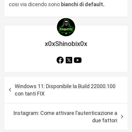
cosi via dicendo sono
bianchi di default.
x0xShinobix0x
N
Windows 11: Disponibile la Build 22000.100
a
con tanti FIX
v
i
Instagram: Come attivare l’autenticazione a
g
due fattori
a