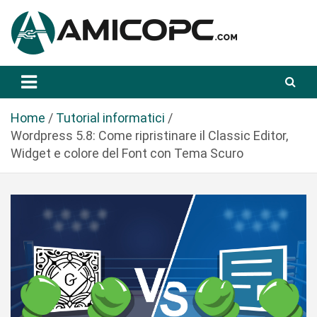
S
a
l
t
Novità Tecnologiche: Guide e News
Amicopc.com
a
a
l
Home
Tutorial informatici
c
Wordpress 5.8: Come ripristinare il Classic Editor,
o
Widget e colore del Font con Tema Scuro
n
t
e
n
u
t
o