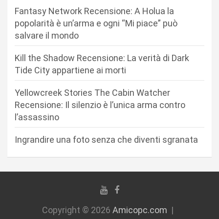
n
Fantasy Network Recensione: A Holua la
e
popolarità è un’arma e ogni “Mi piace” può
a
salvare il mondo
r
Kill the Shadow Recensione: La verità di Dark
t
Tide City appartiene ai morti
i
c
Yellowcreek Stories The Cabin Watcher
Recensione: Il silenzio è l’unica arma contro
o
l’assassino
l
i
Ingrandire una foto senza che diventi sgranata
Copyright © 2026
Amicopc.com