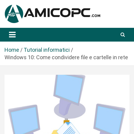
S
a
l
t
Novità Tecnologiche: Guide e News
Amicopc.com
a
a
l
Home
Tutorial informatici
c
Windows 10: Come condividere file e cartelle in rete
o
n
t
e
n
u
t
o