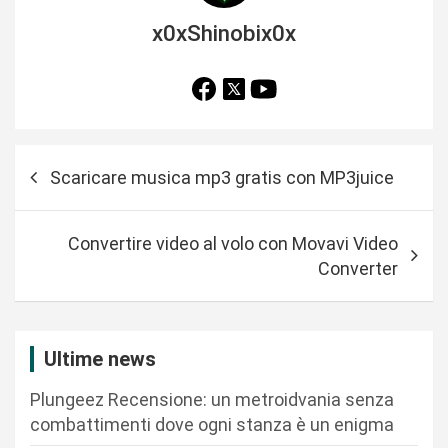
x0xShinobix0x
N
Scaricare musica mp3 gratis con MP3juice
a
v
Convertire video al volo con Movavi Video
i
Converter
g
a
z
Ultime news
i
Plungeez Recensione: un metroidvania senza
o
combattimenti dove ogni stanza è un enigma