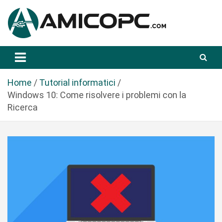
S
a
l
t
Novità Tecnologiche: Guide e News
Amicopc.com
a
a
l
Home
Tutorial informatici
c
Windows 10: Come risolvere i problemi con la
o
Ricerca
n
t
e
n
u
t
o