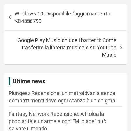
N
Windows 10: Disponibile l’aggiornamento
a
KB4556799
v
i
Google Play Music chiude i battenti: Come
g
trasferire la libreria musicale su Youtube
a
Music
z
i
Ultime news
o
n
Plungeez Recensione: un metroidvania senza
combattimenti dove ogni stanza è un enigma
e
a
Fantasy Network Recensione: A Holua la
r
popolarità è un’arma e ogni “Mi piace” può
salvare il mondo
t