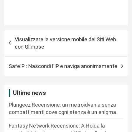
N
Visualizzare la versione mobile dei Siti Web
a
con Glimpse
v
i
SafeIP : Nascondi l’IP e naviga anonimamente
g
a
z
Ultime news
i
Plungeez Recensione: un metroidvania senza
o
combattimenti dove ogni stanza è un enigma
n
Fantasy Network Recensione: A Holua la
e