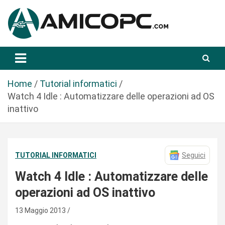
S
a
l
t
Novità Tecnologiche: Guide e News
Amicopc.com
a
a
l
Home
Tutorial informatici
c
Watch 4 Idle : Automatizzare delle operazioni ad OS
o
inattivo
n
t
e
TUTORIAL INFORMATICI
Seguici
n
u
Watch 4 Idle : Automatizzare delle
t
operazioni ad OS inattivo
o
13 Maggio 2013