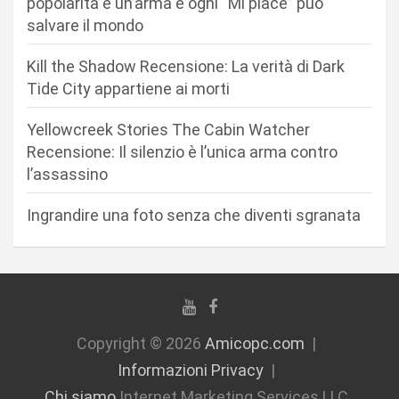
popolarità è un’arma e ogni “Mi piace” può
a
salvare il mondo
r
Kill the Shadow Recensione: La verità di Dark
t
Tide City appartiene ai morti
i
c
Yellowcreek Stories The Cabin Watcher
Recensione: Il silenzio è l’unica arma contro
o
l’assassino
l
i
Ingrandire una foto senza che diventi sgranata
Copyright © 2026
Amicopc.com
Informazioni Privacy
Chi siamo
Internet Marketing Services LLC