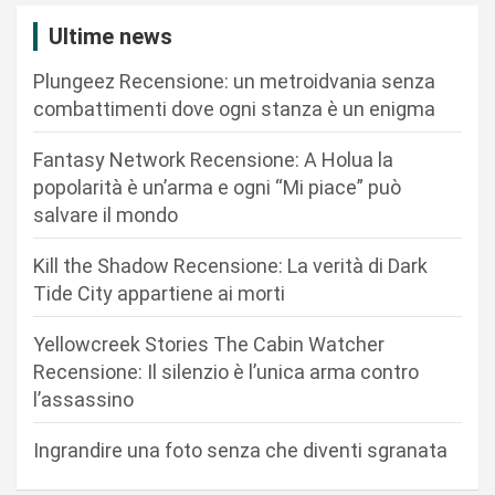
o
Ultime news
n
Plungeez Recensione: un metroidvania senza
e
combattimenti dove ogni stanza è un enigma
a
r
Fantasy Network Recensione: A Holua la
popolarità è un’arma e ogni “Mi piace” può
t
salvare il mondo
i
c
Kill the Shadow Recensione: La verità di Dark
Tide City appartiene ai morti
o
l
Yellowcreek Stories The Cabin Watcher
i
Recensione: Il silenzio è l’unica arma contro
l’assassino
Ingrandire una foto senza che diventi sgranata