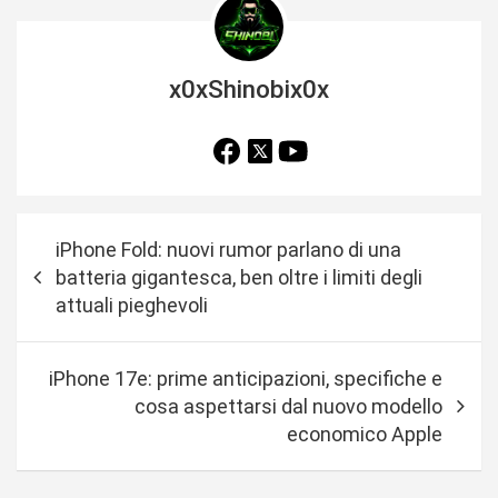
x0xShinobix0x
N
iPhone Fold: nuovi rumor parlano di una
a
batteria gigantesca, ben oltre i limiti degli
v
attuali pieghevoli
i
g
iPhone 17e: prime anticipazioni, specifiche e
a
cosa aspettarsi dal nuovo modello
economico Apple
z
i