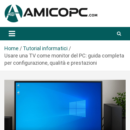
S
a
l
t
Novità Tecnologiche: Guide e News
Amicopc.com
a
a
l
Home
Tutorial informatici
c
Usare una TV come monitor del PC: guida completa
o
per configurazione, qualità e prestazioni
n
t
e
n
u
t
o