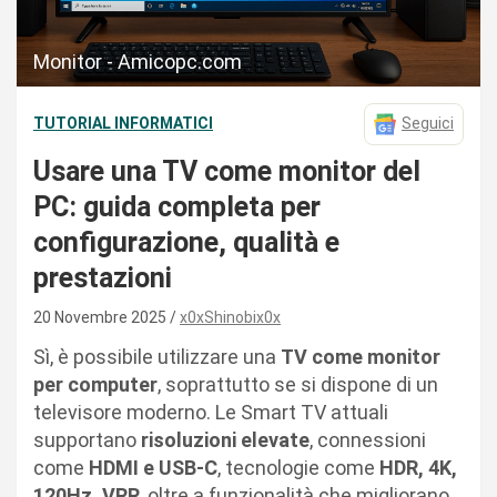
Monitor - Amicopc.com
TUTORIAL INFORMATICI
Seguici
Usare una TV come monitor del
PC: guida completa per
configurazione, qualità e
prestazioni
20 Novembre 2025
x0xShinobix0x
Sì, è possibile utilizzare una
TV come monitor
per computer
, soprattutto se si dispone di un
televisore moderno. Le Smart TV attuali
supportano
risoluzioni elevate
, connessioni
come
HDMI e USB-C
, tecnologie come
HDR, 4K,
120Hz, VRR
, oltre a funzionalità che migliorano