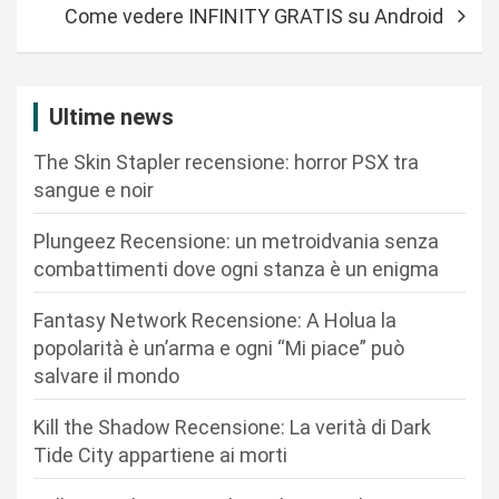
i
Come vedere INFINITY GRATIS su Android
g
a
z
Ultime news
i
The Skin Stapler recensione: horror PSX tra
o
sangue e noir
n
Plungeez Recensione: un metroidvania senza
e
combattimenti dove ogni stanza è un enigma
a
r
Fantasy Network Recensione: A Holua la
popolarità è un’arma e ogni “Mi piace” può
t
salvare il mondo
i
c
Kill the Shadow Recensione: La verità di Dark
Tide City appartiene ai morti
o