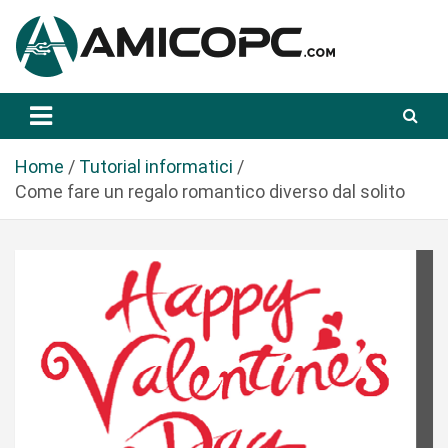
S
a
l
t
Novità Tecnologiche: Guide e News
Amicopc.com
a
a
l
Home
Tutorial informatici
c
Come fare un regalo romantico diverso dal solito
o
n
t
e
n
u
t
o