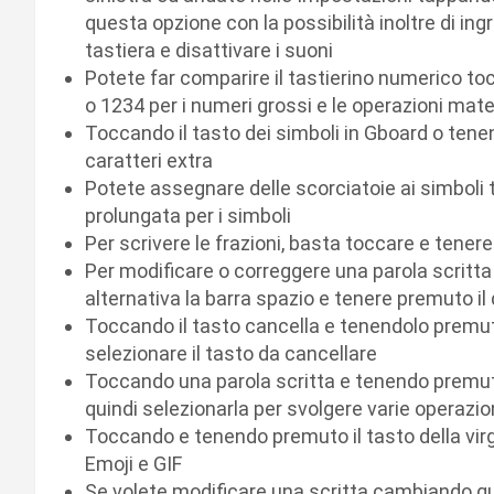
questa opzione con la possibilità inoltre di ing
tastiera e disattivare i suoni
Potete far comparire il tastierino numerico toc
o 1234 per i numeri grossi e le operazioni ma
Toccando il tasto dei simboli in Gboard o tenen
caratteri extra
Potete assegnare delle scorciatoie ai simboli t
prolungata per i simboli
Per scrivere le frazioni, basta toccare e tene
Per modificare o correggere una parola scritta
alternativa la barra spazio e tenere premuto il 
Toccando il tasto cancella e tenendolo premuto
selezionare il tasto da cancellare
Toccando una parola scritta e tenendo premuto 
quindi selezionarla per svolgere varie operazio
Toccando e tenendo premuto il tasto della virgol
Emoji e GIF
Se volete modificare una scritta cambiando qui