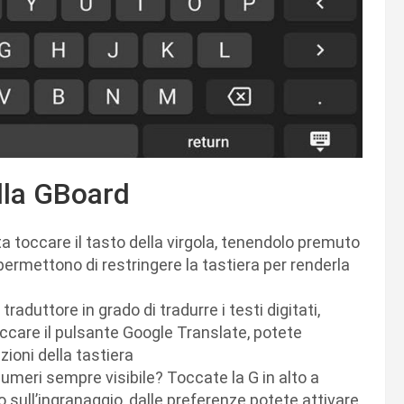
lla GBoard
toccare il tasto della virgola, tenendolo premuto
 permettono di restringere la tastiera per renderla
aduttore in grado di tradurre i testi digitati,
toccare il pulsante Google Translate, potete
zioni della tastiera
numeri sempre visibile? Toccate la G in alto a
 sull’ingranaggio, dalle preferenze potete attivare