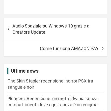
N
Audio Spaziale su Windows 10 grazie al
a
Creators Update
v
i
Come funziona AMAZON PAY
g
a
z
Ultime news
i
The Skin Stapler recensione: horror PSX tra
o
sangue e noir
n
Plungeez Recensione: un metroidvania senza
e
combattimenti dove ogni stanza è un enigma
a