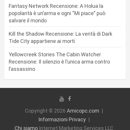
r
Fantasy Network Recensione: A Holua la
popolarità è un’arma e ogni “Mi piace” può
t
salvare il mondo
i
c
Kill the Shadow Recensione: La verità di Dark
Tide City appartiene ai morti
o
l
Yellowcreek Stories The Cabin Watcher
i
Recensione: Il silenzio è l’unica arma contro
l’assassino
Copyright © 2026
Amicopc.com
Informazioni Privacy
Chi siamo
Internet Marketing Services LLC