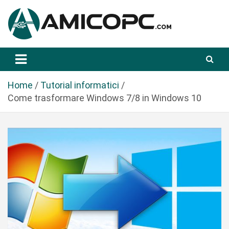
S
a
l
t
Novità Tecnologiche: Guide e News
Amicopc.com
a
a
l
Home
Tutorial informatici
c
Come trasformare Windows 7/8 in Windows 10
o
n
t
e
n
u
t
o