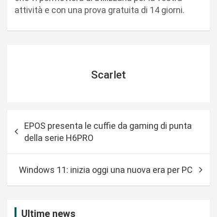
attività e con una prova gratuita di 14 giorni.
Scarlet
N
EPOS presenta le cuffie da gaming di punta
a
della serie H6PRO
v
i
Windows 11: inizia oggi una nuova era per PC
g
a
z
Ultime news