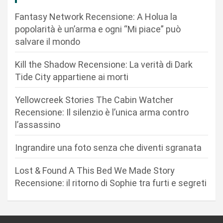
i
Fantasy Network Recensione: A Holua la
o
popolarità è un’arma e ogni “Mi piace” può
n
salvare il mondo
e
Kill the Shadow Recensione: La verità di Dark
a
Tide City appartiene ai morti
r
Yellowcreek Stories The Cabin Watcher
t
Recensione: Il silenzio è l’unica arma contro
i
l’assassino
c
Ingrandire una foto senza che diventi sgranata
o
l
Lost & Found A This Bed We Made Story
i
Recensione: il ritorno di Sophie tra furti e segreti