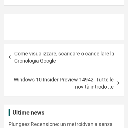
N
Come visualizzare, scaricare o cancellare la
a
Cronologia Google
v
i
Windows 10 Insider Preview 14942: Tutte le
g
novità introdotte
a
z
i
Ultime news
o
Plungeez Recensione: un metroidvania senza