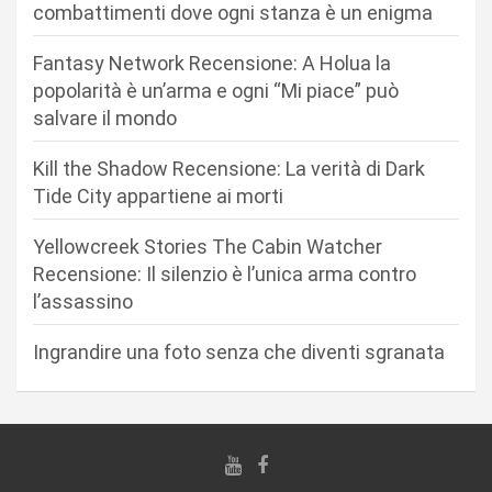
n
combattimenti dove ogni stanza è un enigma
e
Fantasy Network Recensione: A Holua la
a
popolarità è un’arma e ogni “Mi piace” può
r
salvare il mondo
t
Kill the Shadow Recensione: La verità di Dark
i
Tide City appartiene ai morti
c
Yellowcreek Stories The Cabin Watcher
o
Recensione: Il silenzio è l’unica arma contro
l
l’assassino
i
Ingrandire una foto senza che diventi sgranata