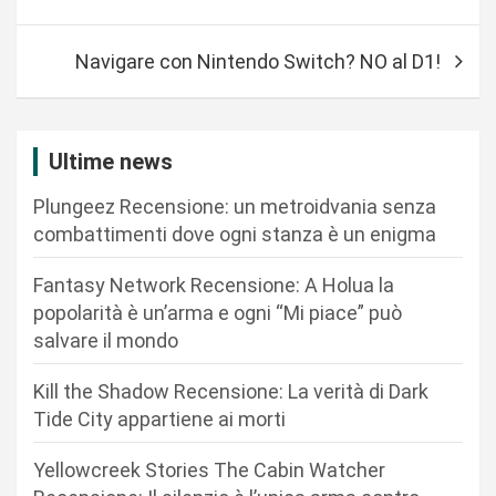
a
v
Navigare con Nintendo Switch? NO al D1!
i
g
a
Ultime news
z
Plungeez Recensione: un metroidvania senza
i
combattimenti dove ogni stanza è un enigma
o
n
Fantasy Network Recensione: A Holua la
popolarità è un’arma e ogni “Mi piace” può
e
salvare il mondo
a
r
Kill the Shadow Recensione: La verità di Dark
Tide City appartiene ai morti
t
i
Yellowcreek Stories The Cabin Watcher