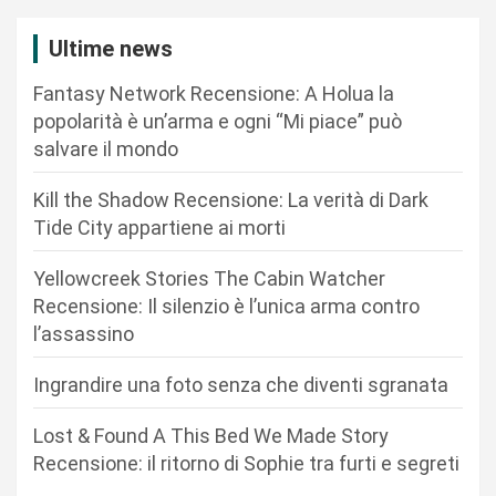
a
z
Ultime news
i
Fantasy Network Recensione: A Holua la
o
popolarità è un’arma e ogni “Mi piace” può
n
salvare il mondo
e
Kill the Shadow Recensione: La verità di Dark
a
Tide City appartiene ai morti
r
Yellowcreek Stories The Cabin Watcher
t
Recensione: Il silenzio è l’unica arma contro
i
l’assassino
c
Ingrandire una foto senza che diventi sgranata
o
l
Lost & Found A This Bed We Made Story
i
Recensione: il ritorno di Sophie tra furti e segreti