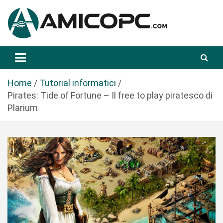
S
a
l
t
Novità Tecnologiche: Guide e News
Amicopc.com
a
a
l
Home
Tutorial informatici
c
Pirates: Tide of Fortune – Il free to play piratesco di
o
Plarium
n
t
e
n
u
t
o