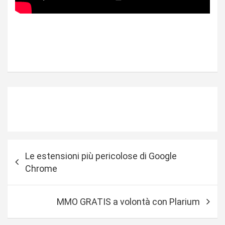
N
Le estensioni più pericolose di Google
a
Chrome
v
i
MMO GRATIS a volontà con Plarium
g