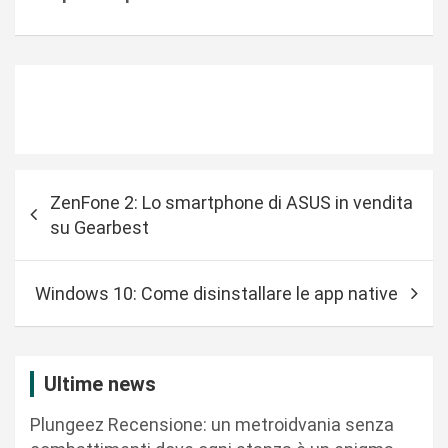
N
ZenFone 2: Lo smartphone di ASUS in vendita
a
su Gearbest
v
i
Windows 10: Come disinstallare le app native
g
a
z
Ultime news
i
Plungeez Recensione: un metroidvania senza
o