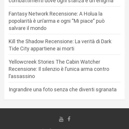
combattimenti dove ogni stanza è un enigma
n
Fantasy Network Recensione: A Holua la
e
popolarità è un’arma e ogni “Mi piace” può
a
salvare il mondo
r
Kill the Shadow Recensione: La verità di Dark
t
Tide City appartiene ai morti
i
c
Yellowcreek Stories The Cabin Watcher
Recensione: Il silenzio è l’unica arma contro
o
l’assassino
l
i
Ingrandire una foto senza che diventi sgranata