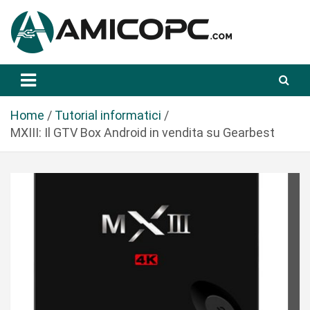
S
a
l
t
Novità Tecnologiche: Guide e News
Amicopc.com
a
a
l
Home
Tutorial informatici
c
MXIII: Il GTV Box Android in vendita su Gearbest
o
n
t
e
n
u
t
o